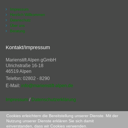
Impressum
Herzlich Willkommen
Datenschutz
Über uns
Beratung
Kontakt/Impressum
Marienstift Alpen gGmbH
Ulrichstraße 16-18
46519 Alpen
Telefon: 02802 - 8290
E-Mail:
info@marienstift-alpen.de
Impressum
/
Datenschutzerklärung
Cookies erleichtern die Bereitstellung unserer Dienste. Mit der
Nutzung unserer Dienste erklären Sie sich damit
einverstanden, dass wir Cookies verwenden.