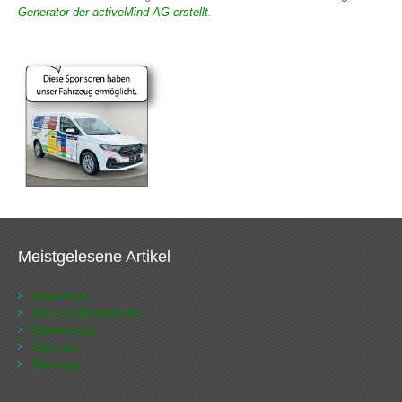
Generator der activeMind AG erstellt
.
Meistgelesene Artikel
Impressum
Herzlich Willkommen
Datenschutz
Über uns
Beratung