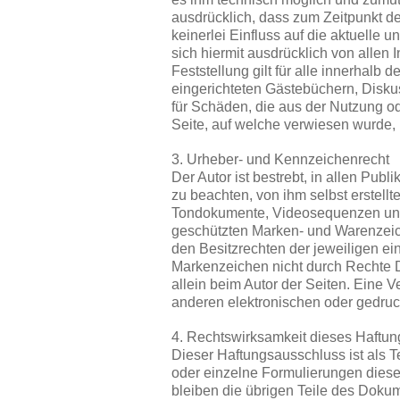
ausdrücklich, dass zum Zeitpunkt der
keinerlei Einfluss auf die aktuelle u
sich hiermit ausdrücklich von allen 
Feststellung gilt für alle innerhal
eingerichteten Gästebüchern, Diskuss
für Schäden, die aus der Nutzung od
Seite, auf welche verwiesen wurde, n
3. Urheber- und Kennzeichenrecht
Der Autor ist bestrebt, in allen P
zu beachten, von ihm selbst erstell
Tondokumente, Videosequenzen und T
geschützten Marken- und Warenzeic
den Besitzrechten der jeweiligen ei
Markenzeichen nicht durch Rechte Dri
allein beim Autor der Seiten. Eine
anderen elektronischen oder gedruck
4. Rechtswirksamkeit dieses Haftu
Dieser Haftungsausschluss ist als T
oder einzelne Formulierungen dieses
bleiben die übrigen Teile des Dokum