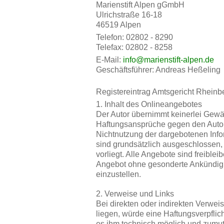
Marienstift Alpen gGmbH
Ulrichstraße 16-18
46519 Alpen
Telefon: 02802 - 8290
Telefax: 02802 - 8258
E-Mail:
info@marienstift-alpen.de
Geschäftsführer: Andreas Heßeling
Registereintrag Amtsgericht Rhein
1. Inhalt des Onlineangebotes
Der Autor übernimmt keinerlei Gewähr 
Haftungsansprüche gegen den Autor, 
Nichtnutzung der dargebotenen Info
sind grundsätzlich ausgeschlossen, 
vorliegt. Alle Angebote sind freible
Angebot ohne gesonderte Ankündigun
einzustellen.
2. Verweise und Links
Bei direkten oder indirekten Verwei
liegen, würde eine Haftungsverpflich
es ihm technisch möglich und zumutb