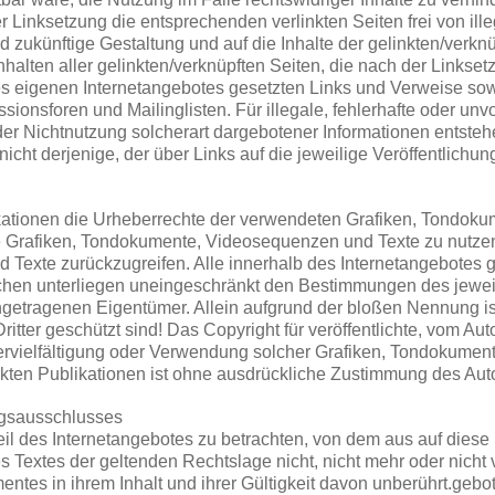
 Linksetzung die entsprechenden verlinkten Seiten frei von ille
nd zukünftige Gestaltung und auf die Inhalte der gelinkten/verkn
Inhalten aller gelinkten/verknüpften Seiten, die nach der Links
b des eigenen Internetangebotes gesetzten Links und Verweise so
ionsforen und Mailinglisten. Für illegale, fehlerhafte oder unv
er Nichtnutzung solcherart dargebotener Informationen entstehen
icht derjenige, der über Links auf die jeweilige Veröffentlichung
ublikationen die Urheberrechte der verwendeten Grafiken, Tondo
te Grafiken, Tondokumente, Videosequenzen und Texte zu nutzen 
exte zurückzugreifen. Alle innerhalb des Internetangebotes g
hen unterliegen uneingeschränkt den Bestimmungen des jewei
ngetragenen Eigentümer. Allein aufgrund der bloßen Nennung is
tter geschützt sind! Das Copyright für veröffentlichte, vom Autor
 Vervielfältigung oder Verwendung solcher Grafiken, Tondokume
ten Publikationen ist ohne ausdrückliche Zustimmung des Autor
ngsausschlusses
eil des Internetangebotes zu betrachten, von dem aus auf diese
 Textes der geltenden Rechtslage nicht, nicht mehr oder nicht v
entes in ihrem Inhalt und ihrer Gültigkeit davon unberührt.gebo