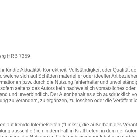
berg HRB 7359
für die Aktualität, Korrektheit, Vollständigkeit oder Qualität de
welche sich auf Schäden materieller oder ideeller Art beziehe
rmationen bzw. durch die Nutzung fehlerhafter und unvollständi
sofern seitens des Autors kein nachweislich vorsätzliches oder
ibend und unverbindlich. Der Autor behält es sich ausdrücklich v
g zu verändern, zu ergänzen, zu löschen oder die Veröffentlic
sen auf fremde Internetseiten ("Links"), die außerhalb des Vera
tung ausschließlich in dem Fall in Kraft treten, in dem der Auto
ar wäre, die Nutzung im Falle rechtswidriger Inhalte zu verhind